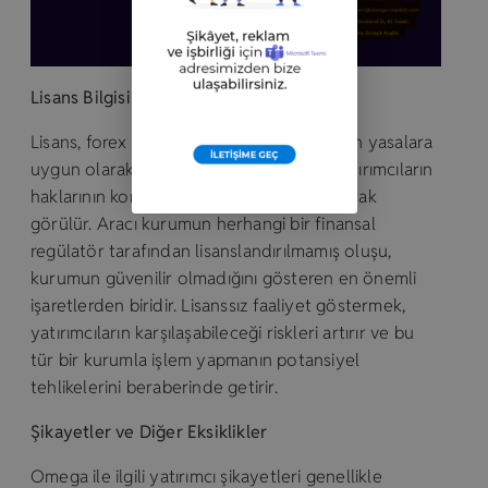
Lisans Bilgisi
Lisans, forex piyasasında bir aracı kurumun yasalara
uygun olarak faaliyet gösterdiğinin ve yatırımcıların
haklarının korunduğunun bir garantisi olarak
görülür. Aracı kurumun herhangi bir finansal
regülatör tarafından lisanslandırılmamış oluşu,
kurumun güvenilir olmadığını gösteren en önemli
işaretlerden biridir. Lisanssız faaliyet göstermek,
yatırımcıların karşılaşabileceği riskleri artırır ve bu
tür bir kurumla işlem yapmanın potansiyel
tehlikelerini beraberinde getirir.
Şikayetler ve Diğer Eksiklikler
Omega ile ilgili yatırımcı şikayetleri genellikle