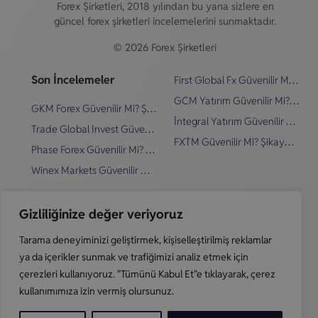
Forex Şirketleri, 2018 yılından bu yana sizlere en
güncel forex şirketleri incelemelerini sunmaktadır.
© 2026 Forex Şirketleri
Son İncelemeler
First Global Fx Güvenilir Mi? Şikayetler & İnceleme
GCM Yatırım Güvenilir Mi? Şikayetler & İnceleme
GKM Forex Güvenilir Mi? Şikayetler & İnceleme
İntegral Yatırım Güvenilir Mi? Şikayetler & İnceleme
Trade Global Invest Güvenilir Mi? Şikayetler & İnceleme
FXTM Güvenilir Mi? Şikayetler & İnceleme
Phase Forex Güvenilir Mi? Şikayetler & İnceleme
Winex Markets Güvenilir Mi? Şikayetler & İnceleme
Hızlı Linkler
Blog
Gizliliğinize değer veriyoruz
Dolandırıcı Forex Şirketleri Nasıl Anlaşılır?
En İyi Forex Şirketleri
Tarama deneyiminizi geliştirmek, kişiselleştirilmiş reklamlar
Riskli Forex Şirketleri
Forex Demo Hesap Nedir?
ya da içerikler sunmak ve trafiğimizi analiz etmek için
Güvenilir Forex Şirketleri
Forex Riskli Mi?
çerezleri kullanıyoruz. "Tümünü Kabul Et"e tıklayarak, çerez
kullanımımıza izin vermiş olursunuz.
Sorumluluk Reddi Beyanı
Türkiye’de Forex Yasal Mı?
İletişim