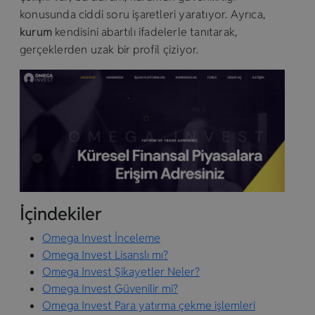
konusunda ciddi soru işaretleri yaratıyor. Ayrıca,
kurum
kendisini abartılı ifadelerle tanıtarak,
gerçeklerden uzak bir profil çiziyor.
İçindekiler
Omega Invest İnceleme
Omega Invest Lisanslı mı?
Omega Invest Şikayetler Neler?
Omega Invest Güvenilir mi?
Omega Invest Para yatırma çekme işlemleri