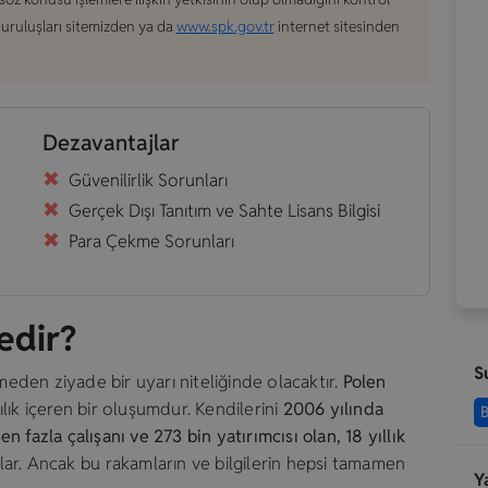
 kuruluşları sitemizden ya da
www.spk.gov.tr
internet sitesinden
Dezavantajlar
Güvenilirlik Sorunları
Gerçek Dışı Tanıtım ve Sahte Lisans Bilgisi
Para Çekme Sorunları
edir?
S
emeden ziyade bir uyarı niteliğinde olacaktır.
Polen
lık içeren bir oluşumdur. Kendilerini
2006 yılında
B
 fazla çalışanı ve 273 bin yatırımcısı olan, 18 yıllık
lar. Ancak bu rakamların ve bilgilerin hepsi tamamen
Y