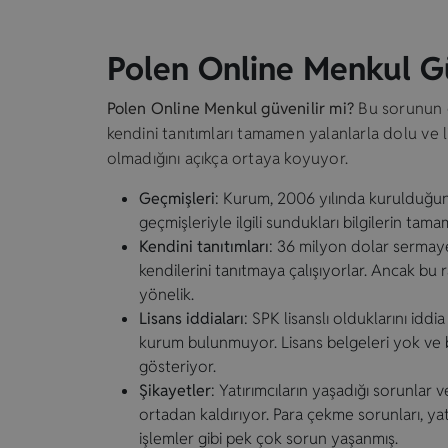
Polen Online Menkul Gü
Polen Online Menkul güvenilir mi?
Bu sorunun c
kendini tanıtımları tamamen yalanlarla dolu ve li
olmadığını açıkça ortaya koyuyor.
Geçmişleri
: Kurum, 2006 yılında kurulduğunu
geçmişleriyle ilgili sundukları bilgilerin t
Kendini tanıtımları
: 36 milyon dolar sermaye,
kendilerini tanıtmaya çalışıyorlar. Ancak bu
yönelik.
Lisans iddiaları
: SPK lisanslı olduklarını iddi
kurum bulunmuyor. Lisans belgeleri yok ve 
gösteriyor.
Şikayetler
: Yatırımcıların yaşadığı sorunlar
ortadan kaldırıyor. Para çekme sorunları, yatır
işlemler gibi pek çok sorun yaşanmış.