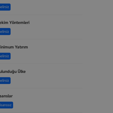
elirsiz
ekim Yöntemleri
elirsiz
inimum Yatırım
elirsiz
ulunduğu Ülke
elirsiz
isanslar
isanssız