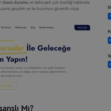
un
lisans durumu
ve daha pek çok özelliği hakkında
D
onusuna geçelim ve bu kurumun güvenilir olup
T
P
B
S
B
sanslı Mı?