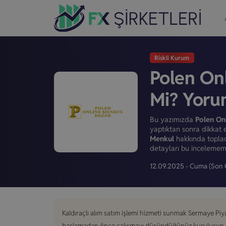
Riskli Kurum
Polen On
Mi? Yoru
Bu yazımızda
Polen On
yaptıktan sonra dikkat 
Menkul
hakkında topladı
detayları bu incelememi
12.09.2025 - Cuma
(Son 
Kaldıraçlı alım satım işlemi hizmeti sunmak Sermaye Piy
başlamadan önce çalışmayı düşündüğünüz kuruluşun söz 