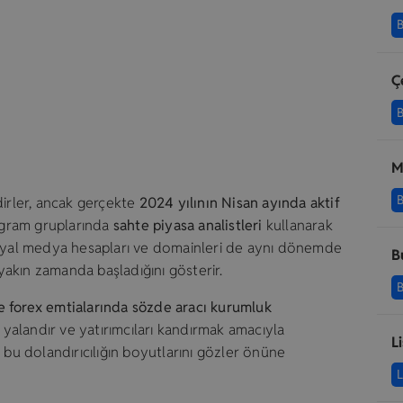
B
Ç
B
M
B
irler, ancak gerçekte
2024 yılının Nisan ayında aktif
legram gruplarında
sahte piyasa analistleri
kullanarak
Sosyal medya hesapları ve domainleri de aynı dönemde
B
 yakın zamanda başladığını gösterir.
B
e forex emtialarında sözde aracı kurumluk
i yalandır ve yatırımcıları kandırmak amacıyla
L
 bu dolandırıcılığın boyutlarını gözler önüne
L