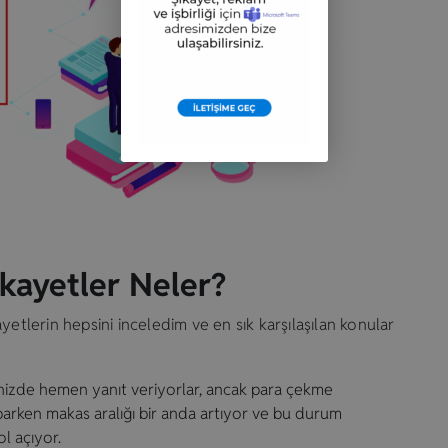
kayetler Neler?
yetlerin hepsini inceledim ve en sık karşılaşılan konular
inizde hemen yanıt veriyorlar, ancak para çekme
parken makas aralığı bir anda artıyor ve bu durum
l açıyor.