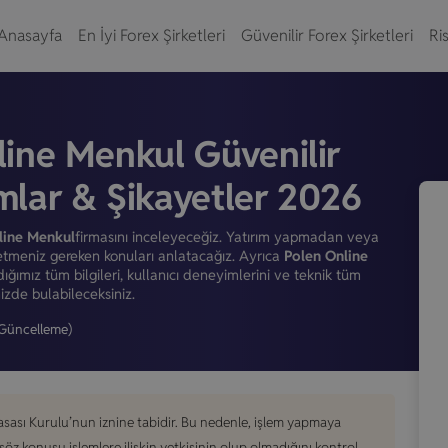
Anasayfa
En İyi Forex Şirketleri
Güvenilir Forex Şirketleri
Ris
line Menkul Güvenilir
mlar & Şikayetler 2026
line Menkul
firmasını inceleyeceğiz. Yatırım yapmadan veya
etmeniz gereken konuları anlatacağız. Ayrıca
Polen Online
ğımız tüm bilgileri, kullanıcı deneyimlerini ve teknik tüm
zde bulabileceksiniz.
Güncelleme)
asası Kurulu’nun iznine tabidir. Bu nedenle, işlem yapmaya
konusu işlemlere ilişkin yetkisinin olup olmadığını kontrol