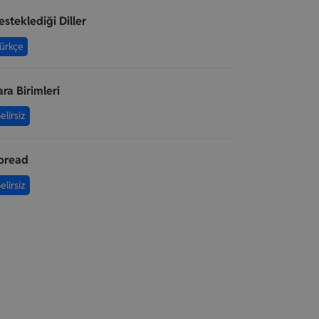
esteklediği Diller
ürkçe
ara Birimleri
elirsiz
pread
elirsiz