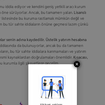
unu iddia ediyor ve kendini geniş yetkili aracı kurum
rını öne sürüyorlar. Ancak, bu tamamen yalan.
Lisanslı
lar listesinde bu kuruma rastlamak mümkün değil ve
ın bu tür sahte iddiaların önüne geçmesi lazım çünkü
lar senin adına kaydedilir. Üstelik yatırım hesabına
ddiasında da bulunuyorlar, ancak bu da tamamen
ıların, bu tür sahte iddialara kanmamaları ve yatırım
esmi kaynaklardan doğrulamaları önemlidir.
Kısacası,
bu kurumla ilgili şikayetlere geçelim.
×