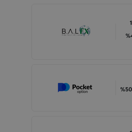
%4
%50