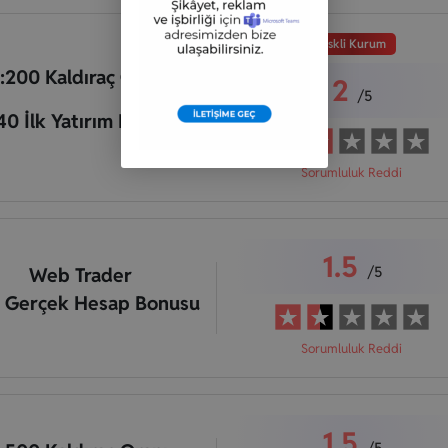
Riskli Kurum
1:200 Kaldıraç Oranı
2
/5
0 İlk Yatırım Bonusu
Sorumluluk Reddi
1.5
/5
Web Trader
 Gerçek Hesap Bonusu
Sorumluluk Reddi
1.5
/5