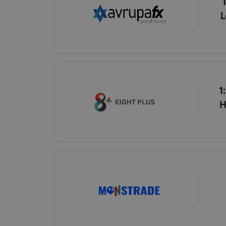
L
1
H