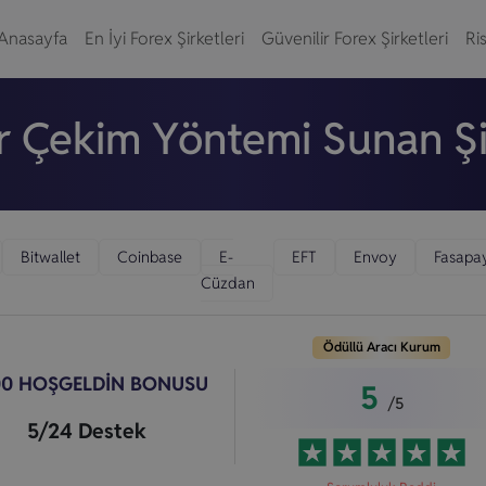
Anasayfa
En İyi Forex Şirketleri
Güvenilir Forex Şirketleri
Ris
r Çekim Yöntemi Sunan Şi
Bitwallet
Coinbase
E-
EFT
Envoy
Fasapa
Cüzdan
Ödüllü Aracı Kurum
00 HOŞGELDİN BONUSU
5
/5
5/24 Destek