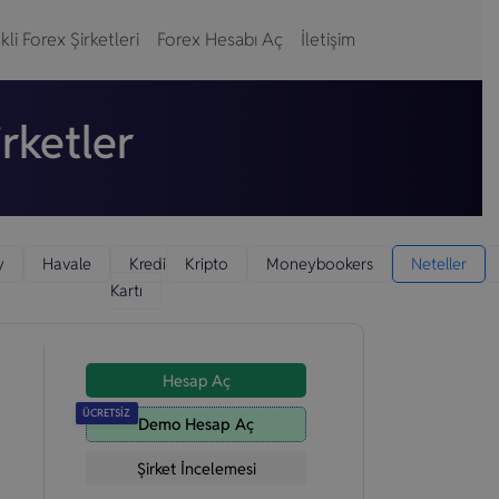
kli Forex Şirketleri
Forex Hesabı Aç
İletişim
rketler
y
Havale
Kredi
Kripto
Moneybookers
Neteller
Kartı
Hesap Aç
ÜCRETSİZ
Demo Hesap Aç
Şirket İncelemesi