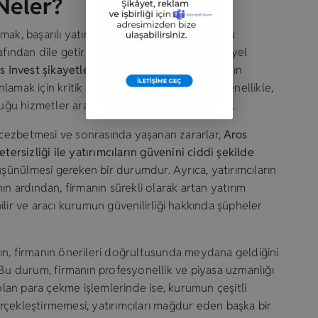
Neler?
ak, başarılı yatırımların temelini oluşturur. Bu
ından dile getirilen çeşitli şikayetler, potansiyel
s Invest şikayetler neler?
Bu soru, yatırımcıların
anlamak için kritik öneme sahiptir. Şikayetler genellikle,
uğu hizmetler arasındaki farklılıklara odaklanır.
rı cezbetmesi ve sonrasında yaşanan zararlar,
Aros
tersizliği ile yatırımcıların güvenini ciddi şekilde
üşünülmesi gereken bir durumdur. Ayrıca, yatırımcıların
ın ardından, firmanın sürekli olarak artan yatırım
abilir ve aracı kurumun güvenilirliği hakkında şüpheler
ların, firmanın önerileri doğrultusunda meydana geldiğini
 Bu durum, firmanın profesyonellik ve piyasa uzmanlığı
 olan para çekme işlemlerinde ise, kurumun çeşitli
rçekleştirmemesi, yatırımcıları mağdur eden başka bir