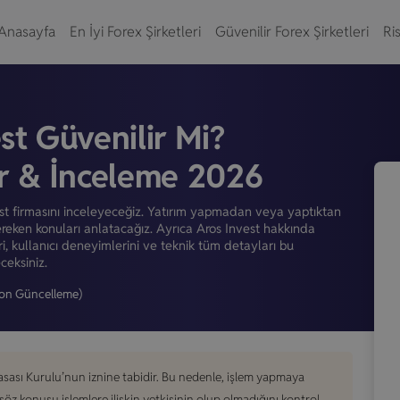
Anasayfa
En İyi Forex Şirketleri
Güvenilir Forex Şirketleri
Ris
st Güvenilir Mi?
er & İnceleme 2026
t firmasını inceleyeceğiz. Yatırım yapmadan veya yaptıktan
reken konuları anlatacağız. Ayrıca Aros Invest hakkında
ri, kullanıcı deneyimlerini ve teknik tüm detayları bu
eksiniz.
on Güncelleme)
asası Kurulu’nun iznine tabidir. Bu nedenle, işlem yapmaya
konusu işlemlere ilişkin yetkisinin olup olmadığını kontrol