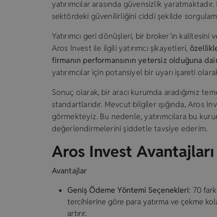
yatırımcılar arasında güvensizlik yaratmaktadır. 
sektördeki güvenilirliğini ciddi şekilde sorgul
Yatırımcı geri dönüşleri, bir broker’ın kalitesini 
Aros Invest ile ilgili yatırımcı şikayetleri,
özellikl
firmanın performansının yetersiz olduğuna dair
yatırımcılar için potansiyel bir uyarı işareti olar
Sonuç olarak, bir aracı kurumda aradığımız temel
standartlarıdır. Mevcut bilgiler ışığında, Aros I
görmekteyiz. Bu nedenle, yatırımcılara bu kurum
değerlendirmelerini şiddetle tavsiye ederim.
Aros Invest Avantajları
Avantajlar
Geniş Ödeme Yöntemi Seçenekleri
: 70 far
tercihlerine göre para yatırma ve çekme kolaylı
artırır.