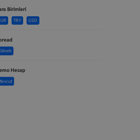
ara Birimleri
EUR
TRY
USD
pread
Yüksek
emo Hesap
Mevcut