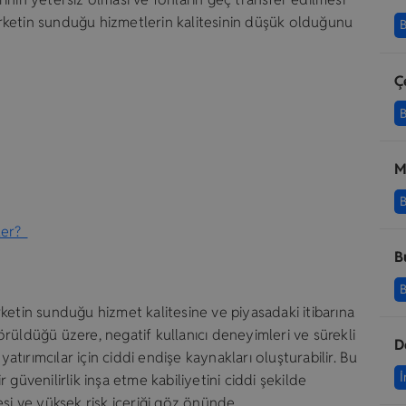
şirketin sunduğu hizmetlerin kalitesinin düşük olduğunu
B
Ç
B
M
B
eler?
B
B
şirketin sunduğu hizmet kalitesine ve piyasadaki itibarına
rüldüğü üzere, negatif kullanıcı deneyimleri ve sürekli
D
yatırımcılar için ciddi endişe kaynakları oluşturabilir. Bu
İ
güvenilirlik inşa etme kabiliyetini ciddi şekilde
itesi ve yüksek risk içeriği göz önünde