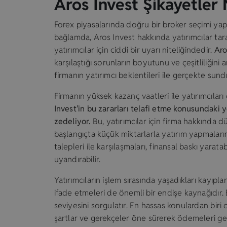
Aros Invest Şikayetler 
Forex piyasalarında doğru bir broker seçimi yapm
bağlamda, Aros Invest hakkında yatırımcılar taraf
yatırımcılar için ciddi bir uyarı niteliğindedir.
Aro
karşılaştığı sorunların boyutunu ve çeşitliliğini 
firmanın yatırımcı beklentileri ile gerçekte sund
Firmanın yüksek kazanç vaatleri ile yatırımcıla
Invest’in bu zararları telafi etme konusundaki ye
zedeliyor.
Bu, yatırımcılar için firma hakkında d
başlangıçta küçük miktarlarla yatırım yapmaların
talepleri ile karşılaşmaları, finansal baskı yarat
uyandırabilir.
Yatırımcıların işlem sırasında yaşadıkları kayıp
ifade etmeleri de önemli bir endişe kaynağıdır.
seviyesini sorgulatır. En hassas konulardan biri
şartlar ve gerekçeler öne sürerek ödemeleri ge