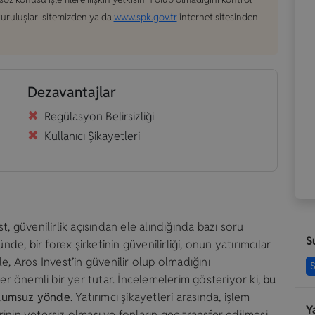
 kuruluşları sitemizden ya da
www.spk.gov.tr
internet sitesinden
Dezavantajlar
Regülasyon Belirsizliği
Kullanıcı Şikayetleri
, güvenilirlik açısından ele alındığında bazı soru
S
nde, bir forex şirketinin güvenilirliği, onun yatırımcılar
e, Aros Invest’in güvenilir olup olmadığını
S
ler önemli bir yer tutar. İncelemelerim gösteriyor ki,
bu
olumsuz yönde
. Yatırımcı şikayetleri arasında, işlem
Y
inin yetersiz olması ve fonların geç transfer edilmesi