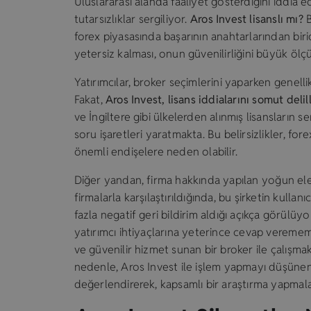
Uluslararası alanda faaliyet gösterdiğini iddia e
tutarsızlıklar sergiliyor.
Aros Invest lisanslı mı?
B
forex piyasasında başarının anahtarlarından birid
yetersiz kalması, onun güvenilirliğini büyük ölç
Yatırımcılar, broker seçimlerini yaparken genelli
Fakat,
Aros Invest, lisans iddialarını somut del
ve İngiltere gibi ülkelerden alınmış lisansların s
soru işaretleri yaratmakta. Bu belirsizlikler, fo
önemli endişelere neden olabilir.
Diğer yandan, firma hakkında yapılan yoğun eleşt
firmalarla karşılaştırıldığında, bu şirketin kul
fazla negatif geri bildirim aldığı açıkça görülüyo
yatırımcı ihtiyaçlarına yeterince cevap verememe
ve güvenilir hizmet sunan bir broker ile çalışmak,
nedenle, Aros Invest ile işlem yapmayı düşünen 
değerlendirerek, kapsamlı bir araştırma yapmala