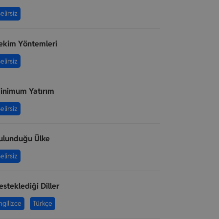
elirsiz
ekim Yöntemleri
elirsiz
inimum Yatırım
elirsiz
ulunduğu Ülke
elirsiz
esteklediği Diller
ngilizce
Türkçe