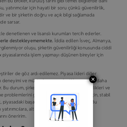
den bu broker, kuruluş tarihi gibi temel bilgilerde dahi
u, yatırımcılar için hayati bir soru çünkü güvenilirlik,
ir ve bir şirketin doğru ve açık bilgi sağlamada
üde sarsar.
kle denetlenen ve lisanslı kurumları tercih ederler.
illerle destekleyememekte.
İddia edilen İsveç, Almanya,
ergilenmiyor oluşu, şirketin güvenilirliği konusunda ciddi
rex piyasalarında işlem yapmayı düşünen bireyler için
iriler de göz ardı edilemez. Piyasa lideri diğer
×
lanıcı deneyimi ve müşteri memnuniyeti konusunda daha
r. Bu durum, şirketin hizmet kalitesindeki eksiklikleri ve
 problemlerini göstermektedir. Yatırımcılar için, stabil
 piyasadaki başarıları için kritik bir faktördür. Bu
yatırımcılara, alternatif seçenekleri de
rını öneririm.