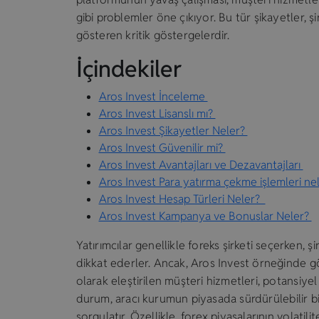
gibi problemler öne çıkıyor. Bu tür şikayetler, 
gösteren kritik göstergelerdir.
İçindekiler
Aros Invest İnceleme
Aros Invest Lisanslı mı?
Aros Invest Şikayetler Neler?
Aros Invest Güvenilir mi?
Aros Invest Avantajları ve Dezavantajları
Aros Invest Para yatırma çekme işlemleri n
Aros Invest Hesap Türleri Neler?
Aros Invest Kampanya ve Bonuslar Neler?
Yatırımcılar genellikle foreks şirketi seçerken, 
dikkat ederler. Ancak, Aros Invest örneğinde gö
olarak eleştirilen müşteri hizmetleri, potansiyel 
durum, aracı kurumun piyasada sürdürülebilir bir 
sorgulatır. Özellikle, forex piyasalarının volatil