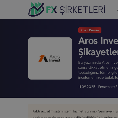
Riskli Kurum
Aros Inve
Şikayetl
Bu yazımızda Aros Inves
sonra dikkat etmeniz ge
topladığımız tüm bilgile
incelememizde bulabilec
11.09.2025 - Perşembe
(S
Kaldıraçlı alım satım işlemi hizmeti sunmak Sermaye Piy
başlamadan önce çalışmayı düşündüğünüz kuruluşun söz 