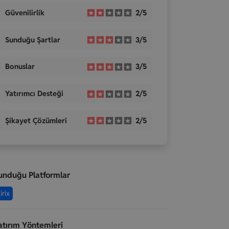
Güvenilirlik
2/5
Sunduğu Şartlar
3/5
Bonuslar
3/5
Yatırımcı Desteği
2/5
Şikayet Çözümleri
2/5
unduğu Platformlar
irix
atırım Yöntemleri