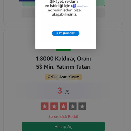
Demo Hesap Aç
Şirket İncelemesi
1:3000 Kaldıraç Oranı
5$ Min. Yatırım Tutarı
Ödüllü Aracı Kurum
3
/5
Sorumluluk Reddi
Hesap Aç