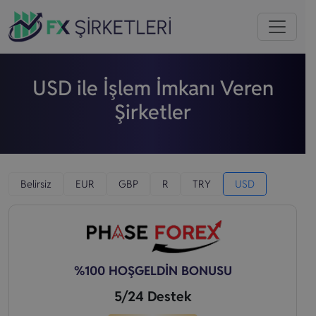
USD ile İşlem İmkanı Veren
Şirketler
Belirsiz
EUR
GBP
R
TRY
USD
%100 HOŞGELDİN BONUSU
5/24 Destek