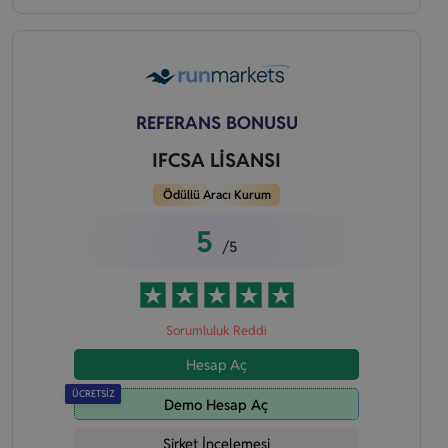
REFERANS BONUSU
IFCSA LİSANSI
Ödüllü Aracı Kurum
5
/5
Sorumluluk Reddi
Hesap Aç
ÜCRETSİZ
Demo Hesap Aç
Şirket İncelemesi