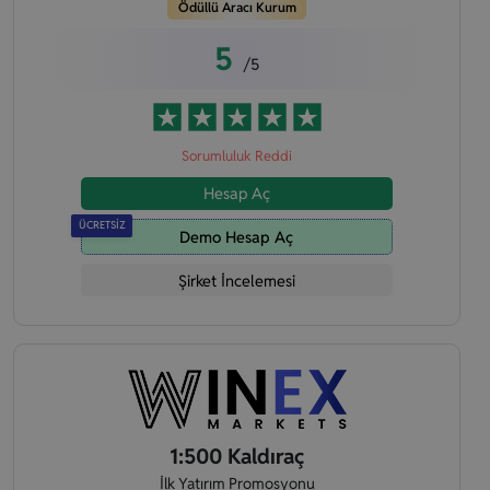
Ödüllü Aracı Kurum
5
/5
Sorumluluk Reddi
Hesap Aç
ÜCRETSİZ
Demo Hesap Aç
Şirket İncelemesi
1:500 Kaldıraç
İlk Yatırım Promosyonu