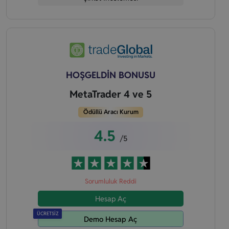
HOŞGELDİN BONUSU
MetaTrader 4 ve 5
Ödüllü Aracı Kurum
4.5
/5
Sorumluluk Reddi
Hesap Aç
ÜCRETSİZ
Demo Hesap Aç