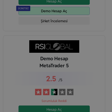
Hesap Aç
ÜCRETSİZ
Demo Hesap Aç
Şirket İncelemesi
Demo Hesap
MetaTrader 5
2.5
/5
Sorumluluk Reddi
Hesap Aç