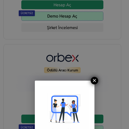
Hesap Aç
ÜCRETSİZ
Demo Hesap Aç
Şirket İncelemesi
Ödüllü Aracı Kurum
×
3
/5
Sorumluluk Reddi
Hesap Aç
ÜCRETSİZ