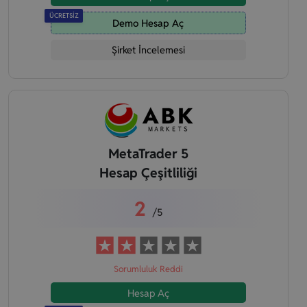
ÜCRETSİZ
Demo Hesap Aç
Şirket İncelemesi
MetaTrader 5
Hesap Çeşitliliği
2
/5
Sorumluluk Reddi
Hesap Aç