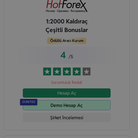
1:2000 Kaldıraç
Çeşitli Bonuslar
Ödüllü Aracı Kurum
4
/5
Sorumluluk Reddi
Hesap Aç
ÜCRETSİZ
Demo Hesap Aç
Şirket İncelemesi