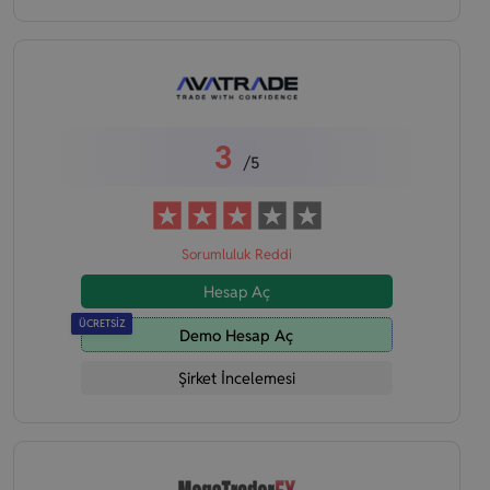
3
/5
Sorumluluk Reddi
Hesap Aç
ÜCRETSİZ
Demo Hesap Aç
Şirket İncelemesi