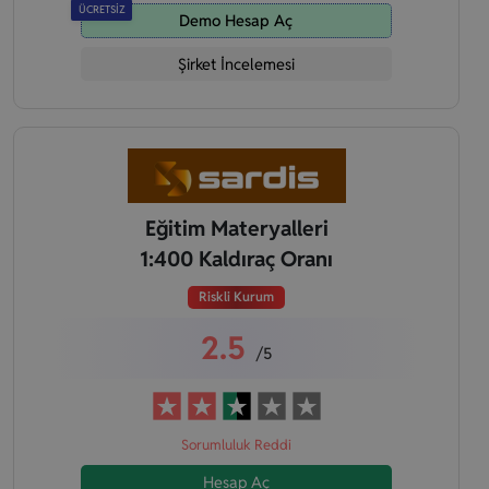
ÜCRETSİZ
Demo Hesap Aç
Şirket İncelemesi
Eğitim Materyalleri
1:400 Kaldıraç Oranı
Riskli Kurum
2.5
/5
Sorumluluk Reddi
Hesap Aç