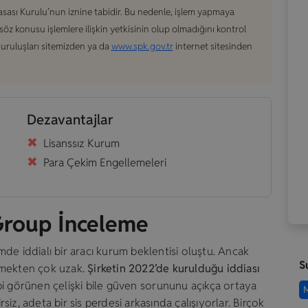
asası Kurulu’nun iznine tabidir. Bu nedenle, işlem yapmaya
konusu işlemlere ilişkin yetkisinin olup olmadığını kontrol
 kuruluşları sitemizden ya da
www.spk.gov.tr
internet sitesinden
Dezavantajlar
Lisanssız Kurum
Para Çekim Engellemeleri
Group İnceleme
de iddialı bir aracı kurum beklentisi oluştu. Ancak
S
rmekten çok uzak.
Şirketin 2022’de kurulduğu iddiası
bi görünen çelişki bile güven sorununu açıkça ortaya
M
iz, adeta bir sis perdesi arkasında çalışıyorlar. Birçok