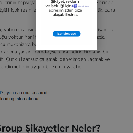
arının hepsi yanıtsız kalıyor. Üstelik web sitelerinde
gili hiçbir resmi evrak sergilenmiyor. Bu sessizlik, bana
.
, yatırımcı açısından büyük bir risk demektir. Lisanssız
uğu yoktur. Yani herhangi bir sorun yaşadığınızda
ulucu mekanizma bulunmaz. Bu durum, kötü
hak arama şansını neredeyse sıfıra indirir. Firmanın bu
tercih. Çünkü lisanssız çalışmak, denetimden kaçmak ve
nlendirmek için uygun bir zemin yaratır.
roup Şikayetler Neler?