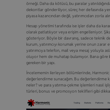
örneği. Daha da kötüsü, bu paralar yatırıldığı
dekontlar gönderiliyor, süreç her defasında yeni
piyasa kazancından değil, yatırımcıdan zorla alı
Hesap yönetimi tarafında ise işler daha da karan
olarak patlatılıyor veya erişim engelleniyor. Şika
gösteriyor. Böyle bir davranış, sadece teknik 
kurum, yatırımcıyı korumak yerine onun zarar e
yatırımcıya telefon, mail veya mesaj yoluyla 
oluyor hem de muhatap bulamıyor. Bana göre b
gereken bir yapı.
İncelememin ilerleyen bölümlerinde, Harmonic
değerlendirme sunacağım. Bu değerlendirme kap
neler? ve para yatırma-çekme işlemleri nasıl işli
türleri, bonus ve promosyon teklifleri gibi dikk