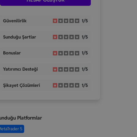
Güvenilirlik
1/5
Sunduğu Şartlar
1/5
Bonuslar
1/5
Yatırımcı Desteği
1/5
Şikayet Çözümleri
1/5
unduğu Platformlar
etaTrader 5