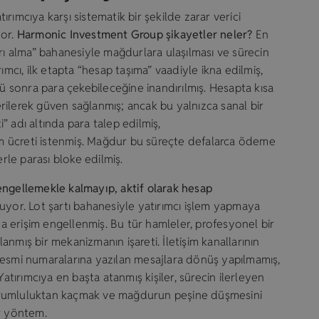
rımcıya karşı sistematik bir şekilde zarar verici
yor.
Harmonic Investment Group şikayetler neler?
En
arı alma” bahanesiyle mağdurlara ulaşılması ve sürecin
ımcı, ilk etapta “hesap taşıma” vaadiyle ikna edilmiş,
nü sonra para çekebileceğine inandırılmış. Hesapta kısa
ilerek güven sağlanmış; ancak bu yalnızca sanal bir
 adı altında para talep edilmiş,
 ücreti istenmiş. Mağdur bu süreçte defalarca ödeme
le parası bloke edilmiş.
engellemekle kalmayıp, aktif olarak hesap
nuyor. Lot şartı bahanesiyle yatırımcı işlem yapmaya
 erişim engellenmiş. Bu tür hamleler, profesyonel bir
nmış bir mekanizmanın işareti. İletişim kanallarının
resmi numaralarına yazılan mesajlara dönüş yapılmamış,
Yatırımcıya en başta atanmış kişiler, sürecin ilerleyen
orumluluktan kaçmak ve mağdurun peşine düşmesini
ir yöntem.