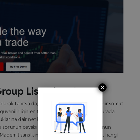
×
oup Lisanslı mı?
olarak tanıtsa da,
bu iddiayı kanıtlayacak tek bir somut
, güvenilirliğin en temel göstergesidir; ancak burada
uklarına dair net bir açıklama bile
 sorunun cevabı basit: Hayır, eldeki veriler bunun
Madem lisanslısınız, hangi lisans numaranız var, hangi