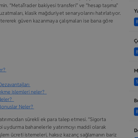
in. “MetaTrader bakiyesi transferi” ve “hesap taşıma”
Y
uzatmaları, klasik mağduriyet senaryolarını hatırlatıyor.
östererek güven kazanmaya çalışmaları ise bana göre
B
Ç
B
er?
M
Dezavantajları
ekme işlemleri neler?
Neler?
B
onuslar Neler?
B
yatırımcıdan sürekli ek para talep etmesi. “Sigorta
 gibi uydurma bahanelerle yatırımcıyı maddi olarak
D
lem ücreti istemeleri, haksız kazanç sağlamanın bariz