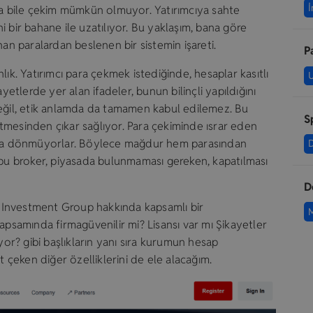
İ
nda bile çekim mümkün olmuyor. Yatırımcıya sahte
 bir bahane ile uzatılıyor. Bu yaklaşım, bana göre
nan paralardan beslenen bir sistemin işareti.
P
lık. Yatırımcı para çekmek istediğinde, hesaplar kasıtlı
yetlerde yer alan ifadeler, bunun bilinçli yapıldığını
değil, etik anlamda da tamamen kabul edilemez. Bu
S
tmesinden çıkar sağlıyor. Para çekiminde ısrar eden
asla dönmüyorlar. Böylece mağdur hem parasından
u broker, piyasada bulunmaması gereken, kapatılması
D
 Investment Group hakkında kapsamlı bir
samında firmagüvenilir mi? Lisansı var mı Şikayetler
yor? gibi başlıkların yanı sıra kurumun hesap
at çeken diğer özelliklerini de ele alacağım.