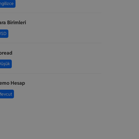
ngilizce
ara Birimleri
USD
pread
Düşük
emo Hesap
Mevcut