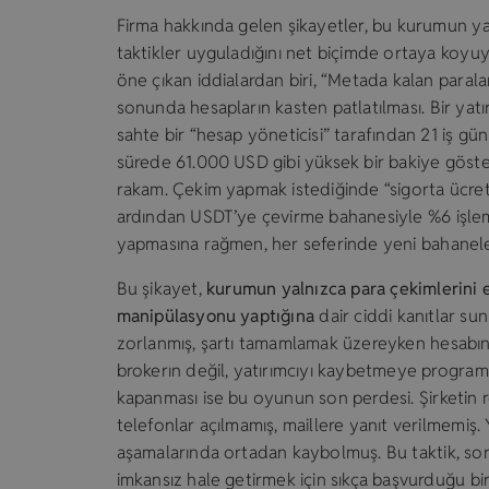
Firma hakkında gelen şikayetler, bu kurumun yatı
taktikler uyguladığını net biçimde ortaya koyu
öne çıkan iddialardan biri, “Metada kalan paral
sonunda hesapların kasten patlatılması. Bir yatır
sahte bir “hesap yöneticisi” tarafından 21 iş gü
sürede 61.000 USD gibi yüksek bir bakiye göster
rakam. Çekim yapmak istediğinde “sigorta ücreti”
ardından USDT’ye çevirme bahanesiyle %6 işlem
yapmasına rağmen, her seferinde yeni bahaneler
Bu şikayet,
kurumun yalnızca para çekimlerini 
manipülasyonu yaptığına
dair ciddi kanıtlar su
zorlanmış, şartı tamamlamak üzereyken hesabına
brokerın değil, yatırımcıyı kaybetmeye programla
kapanması ise bu oyunun son perdesi. Şirketin 
telefonlar açılmamış, maillere yanıt verilmemiş. 
aşamalarında ortadan kaybolmuş. Bu taktik, s
imkansız hale getirmek için sıkça başvurduğu b