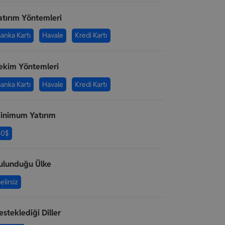
atırım Yöntemleri
anka Kartı
Havale
Kredi Kartı
ekim Yöntemleri
anka Kartı
Havale
Kredi Kartı
inimum Yatırım
50$
ulunduğu Ülke
elirsiz
esteklediği Diller