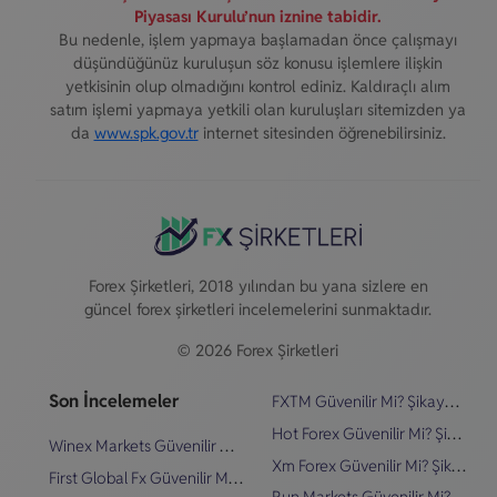
Piyasası Kurulu’nun iznine tabidir.
Bu nedenle, işlem yapmaya başlamadan önce çalışmayı
düşündüğünüz kuruluşun söz konusu işlemlere ilişkin
yetkisinin olup olmadığını kontrol ediniz. Kaldıraçlı alım
satım işlemi yapmaya yetkili olan kuruluşları sitemizden ya
da
www.spk.gov.tr
internet sitesinden öğrenebilirsiniz.
Forex Şirketleri, 2018 yılından bu yana sizlere en
güncel forex şirketleri incelemelerini sunmaktadır.
© 2026 Forex Şirketleri
Son İncelemeler
FXTM Güvenilir Mi? Şikayetler & İnceleme
Hot Forex Güvenilir Mi? Şikayetler & İnceleme
Winex Markets Güvenilir Mi? Şikayetler & İnceleme
Xm Forex Güvenilir Mi? Şikayetler & İnceleme
First Global Fx Güvenilir Mi? Şikayetler & İnceleme
Run Markets Güvenilir Mi? Şikayetler & İnceleme