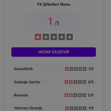
FX Şirketleri Skoru
1
/5
HESAP OLUŞTUR
Güvenilirlik
1/5
Sunduğu Şartlar
2/5
Bonuslar
2/5
Yatırımcı Desteği
1/5