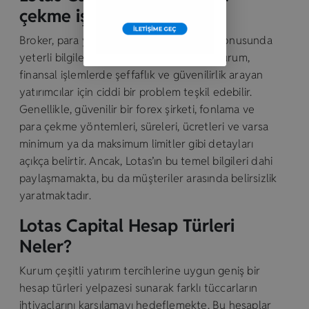
çekme işlemleri neler?
Broker, para yatırma ve çekme işlemleri konusunda
yeterli bilgilendirme sağlamamakta. Bu durum,
finansal işlemlerde şeffaflık ve güvenilirlik arayan
yatırımcılar için ciddi bir problem teşkil edebilir.
Genellikle, güvenilir bir forex şirketi, fonlama ve
para çekme yöntemleri, süreleri, ücretleri ve varsa
minimum ya da maksimum limitler gibi detayları
açıkça belirtir. Ancak, Lotas’ın bu temel bilgileri dahi
paylaşmamakta, bu da müşteriler arasında belirsizlik
yaratmaktadır.
Lotas Capital Hesap Türleri
Neler?
Kurum çeşitli yatırım tercihlerine uygun geniş bir
hesap türleri yelpazesi sunarak farklı tüccarların
ihtiyaçlarını karşılamayı hedeflemekte. Bu hesaplar