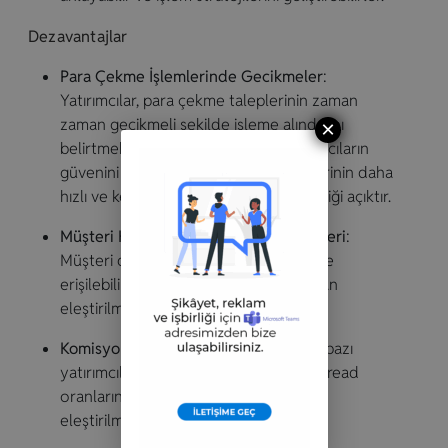
Dezavantajlar
Para Çekme İşlemlerinde Gecikmeler
:
Yatırımcılar, para çekme taleplerinin zaman
zaman gecikmeli şekilde işleme alındığını
×
belirtmektedir. Bu tür sorunlar, yatırımcıların
güvenini sarsabilir. Para çekme işlemlerinin daha
hızlı ve kesintisiz gerçekleşmesi gerektiği açıktır.
Müşteri Hizmetleri ve Destek Eksiklikleri
:
Müşteri destek hizmetlerinin kalitesi ve
erişilebilirliği, bazı yatırımcılar tarafından
eleştirilmektedir.
Komisyon ve Spread Oranları
: Broker bazı
yatırımcılar tarafından komisyon ve spread
oranlarının yüksek olduğu yönünde
eleştirilmektedir.