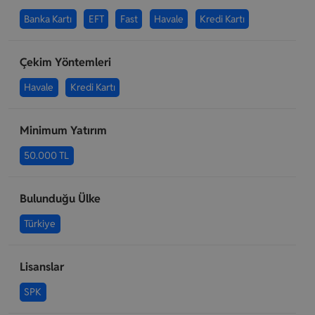
Banka Kartı
EFT
Fast
Havale
Kredi Kartı
Çekim Yöntemleri
Havale
Kredi Kartı
Minimum Yatırım
50.000 TL
Bulunduğu Ülke
Türkiye
Lisanslar
SPK