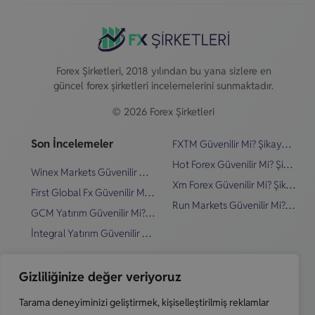
Forex Şirketleri, 2018 yılından bu yana sizlere en
güncel forex şirketleri incelemelerini sunmaktadır.
© 2026 Forex Şirketleri
Son İncelemeler
FXTM Güvenilir Mi? Şikayetler & İnceleme
Hot Forex Güvenilir Mi? Şikayetler & İnceleme
Winex Markets Güvenilir Mi? Şikayetler & İnceleme
Xm Forex Güvenilir Mi? Şikayetler & İnceleme
First Global Fx Güvenilir Mi? Şikayetler & İnceleme
Run Markets Güvenilir Mi? Şikayetler & İnceleme
GCM Yatırım Güvenilir Mi? Şikayetler & İnceleme
İntegral Yatırım Güvenilir Mi? Şikayetler & İnceleme
Hızlı Linkler
Blog
Gizliliğinize değer veriyoruz
Dolandırıcı Forex Şirketleri Nasıl Anlaşılır?
En İyi Forex Şirketleri
Tarama deneyiminizi geliştirmek, kişiselleştirilmiş reklamlar
Riskli Forex Şirketleri
Forex Demo Hesap Nedir?