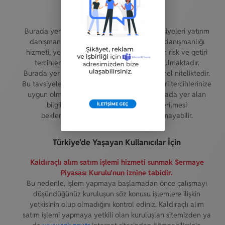
Yasal Uyarı
Burada yer alan yatırım bilgi, yorum ve tavsiyeleri yatırım
danışmanlığı kapsamında değildir. Yatırım danışmanlığı
hizmeti, yetkili kuruluşlar tarafından kişilerin risk ve getiri
tercihleri dikkate alınarak kişiye özel sunulmaktadır.
Burada yer alan yorum ve tavsiyeler ise genel niteliktedir.
Bu tavsiyeler mali durumunuz ile risk ve getiri tercihlerinize
uygun olmayabilir. Bu nedenle, sadece burada yer alan
bilgilere dayanılarak yatırım kararı verilmesi
beklentilerinize uygun sonuçlar doğurmayabilir.
Türkiye'de Yaşayan Kullanıcılar İçin
Kaldıraçlı alım satım işlemi hizmeti sunmak Sermaye
Piyasası Kurulu’nun iznine tabidir.
Bu nedenle, işlem yapmaya başlamadan önce çalışmayı
düşündüğünüz kuruluşun söz konusu işlemlere ilişkin
yetkisinin olup olmadığını kontrol ediniz. Kaldıraçlı alım
satım işlemi yapmaya yetkili olan kuruluşları sitemizden ya