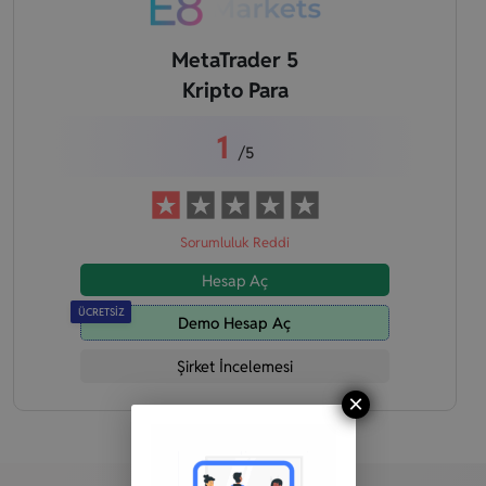
MetaTrader 5
Kripto Para
1
/5
Sorumluluk Reddi
Hesap Aç
ÜCRETSİZ
Demo Hesap Aç
Şirket İncelemesi
×