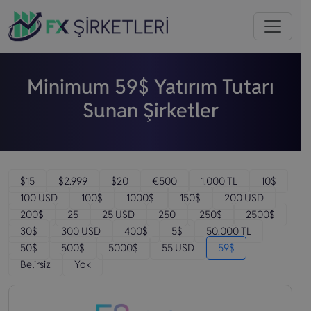
Minimum 59$ Yatırım Tutarı
Sunan Şirketler
$15
$2.999
$20
€500
1.000 TL
10$
100 USD
100$
1000$
150$
200 USD
200$
25
25 USD
250
250$
2500$
30$
300 USD
400$
5$
50.000 TL
50$
500$
5000$
55 USD
59$
Belirsiz
Yok