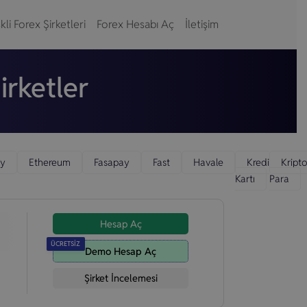
kli Forex Şirketleri
Forex Hesabı Aç
İletişim
irketler
y
Ethereum
Fasapay
Fast
Havale
Kredi
Kript
Kartı
Para
Hesap Aç
ÜCRETSİZ
Demo Hesap Aç
Şirket İncelemesi