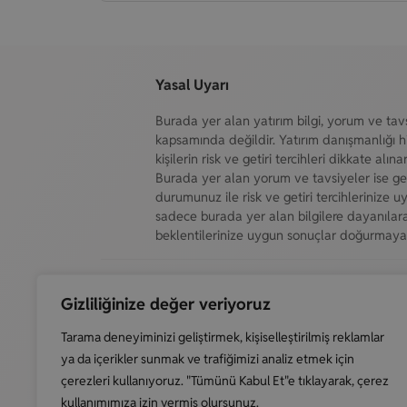
Yasal Uyarı
Burada yer alan yatırım bilgi, yorum ve tavs
kapsamında değildir. Yatırım danışmanlığı hi
kişilerin risk ve getiri tercihleri dikkate alı
Burada yer alan yorum ve tavsiyeler ise gene
durumunuz ile risk ve getiri tercihlerinize 
sadece burada yer alan bilgilere dayanılara
beklentilerinize uygun sonuçlar doğurmayabi
Gizliliğinize değer veriyoruz
Tarama deneyiminizi geliştirmek, kişiselleştirilmiş reklamlar
Forex Şirketleri, 2018 yılından bu yana sizlere
ya da içerikler sunmak ve trafiğimizi analiz etmek için
en güncel forex şirketleri incelemelerini
çerezleri kullanıyoruz. "Tümünü Kabul Et"e tıklayarak, çerez
sunmaktadır.
kullanımımıza izin vermiş olursunuz.