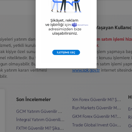
Türkiye'de Yaşayan Kullanıcı
iyeleri yatırım danışmanlığı
Kaldıraçlı alım satım işlemi h
zmeti, yetkili kuruluşlar tarafından
iznine tabidir.
narak kişiye özel sunulmaktadır.
Bu nedenle, işlem yapmaya ba
l niteliktedir. Bu tavsiyeler mali
kuruluşun söz konusu işlemlere il
uygun olmayabilir. Bu nedenle,
Kaldıraçlı alım satım işlemi yap
k yatırım kararı verilmesi
www.spk.gov.tr
internet sitesinde
lir.
Hı
Son İncelemeler
Xm Forex Güvenilir Mi? Şikayetler & İnceleme
Run Markets Güvenilir Mi? Şikayetler & İnceleme
En
GCM Yatırım Güvenilir Mi? Şikayetler & İnceleme
GKM Forex Güvenilir Mi? Şikayetler & İnceleme
Ri
İntegral Yatırım Güvenilir Mi? Şikayetler & İnceleme
Trade Global Invest Güvenilir Mi? Şikayetler & İnceleme
Gü
FXTM Güvenilir Mi? Şikayetler & İnceleme