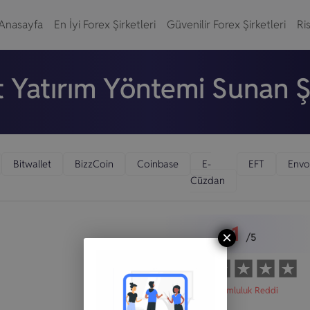
Anasayfa
En İyi Forex Şirketleri
Güvenilir Forex Şirketleri
Ris
t Yatırım Yöntemi Sunan Ş
Bitwallet
BizzCoin
Coinbase
E-
EFT
Envo
Cüzdan
1
×
/5
Sorumluluk Reddi