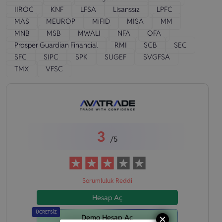
IIROC
KNF
LFSA
Lisanssız
LPFC
MAS
MEUROP
MiFID
MISA
MM
MNB
MSB
MWALI
NFA
OFA
Prosper Guardian Financial
RMI
SCB
SEC
SFC
SIPC
SPK
SUGEF
SVGFSA
TMX
VFSC
3
/5
Sorumluluk Reddi
Hesap Aç
ÜCRETSİZ
×
Demo Hesap Aç