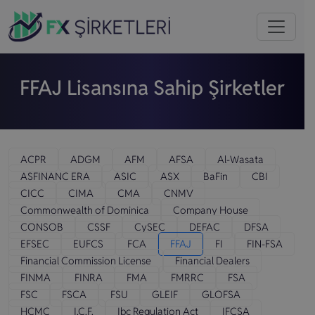
FFAJ Lisansına Sahip Şirketler
ACPR
ADGM
AFM
AFSA
Al-Wasata
ASFINANC ERA
ASIC
ASX
BaFin
CBI
CICC
CIMA
CMA
CNMV
Commonwealth of Dominica
Company House
CONSOB
CSSF
CySEC
DEFAC
DFSA
EFSEC
EUFCS
FCA
FFAJ
FI
FIN-FSA
Financial Commission License
Financial Dealers
FINMA
FINRA
FMA
FMRRC
FSA
FSC
FSCA
FSU
GLEIF
GLOFSA
HCMC
I.C.F.
Ibc Regulation Act
IFCSA