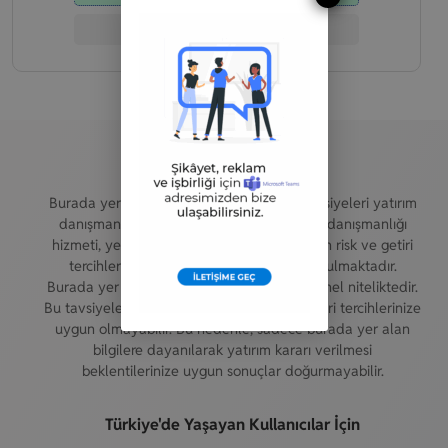
Şirket İncelemesi
Yasal Uyarı
Burada yer alan yatırım bilgi, yorum ve tavsiyeleri yatırım
danışmanlığı kapsamında değildir. Yatırım danışmanlığı
hizmeti, yetkili kuruluşlar tarafından kişilerin risk ve getiri
tercihleri dikkate alınarak kişiye özel sunulmaktadır.
Burada yer alan yorum ve tavsiyeler ise genel niteliktedir.
Bu tavsiyeler mali durumunuz ile risk ve getiri tercihlerinize
uygun olmayabilir. Bu nedenle, sadece burada yer alan
bilgilere dayanılarak yatırım kararı verilmesi
beklentilerinize uygun sonuçlar doğurmayabilir.
Türkiye'de Yaşayan Kullanıcılar İçin