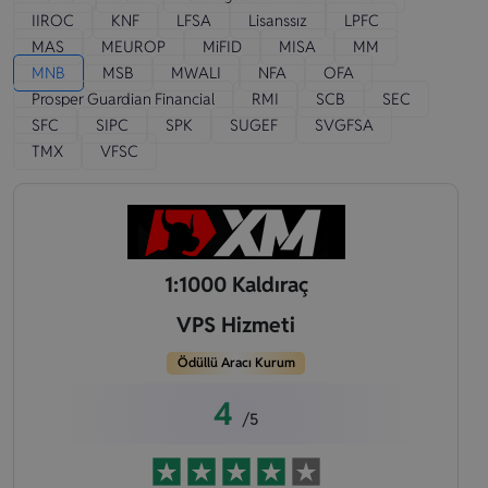
IIROC
KNF
LFSA
Lisanssız
LPFC
MAS
MEUROP
MiFID
MISA
MM
MNB
MSB
MWALI
NFA
OFA
Prosper Guardian Financial
RMI
SCB
SEC
SFC
SIPC
SPK
SUGEF
SVGFSA
TMX
VFSC
1:1000 Kaldıraç
VPS Hizmeti
Ödüllü Aracı Kurum
4
/5