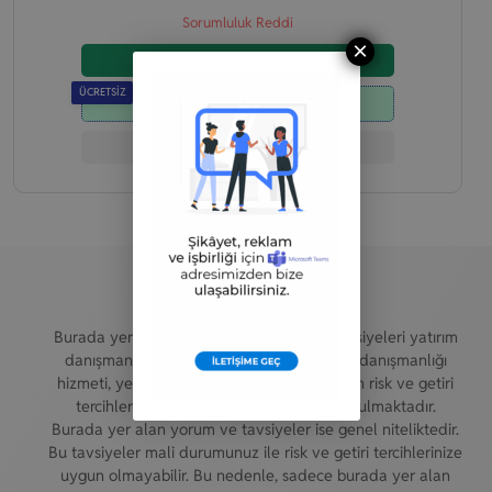
Sorumluluk Reddi
×
Hesap Aç
ÜCRETSİZ
Demo Hesap Aç
Şirket İncelemesi
Yasal Uyarı
Burada yer alan yatırım bilgi, yorum ve tavsiyeleri yatırım
danışmanlığı kapsamında değildir. Yatırım danışmanlığı
hizmeti, yetkili kuruluşlar tarafından kişilerin risk ve getiri
tercihleri dikkate alınarak kişiye özel sunulmaktadır.
Burada yer alan yorum ve tavsiyeler ise genel niteliktedir.
Bu tavsiyeler mali durumunuz ile risk ve getiri tercihlerinize
uygun olmayabilir. Bu nedenle, sadece burada yer alan