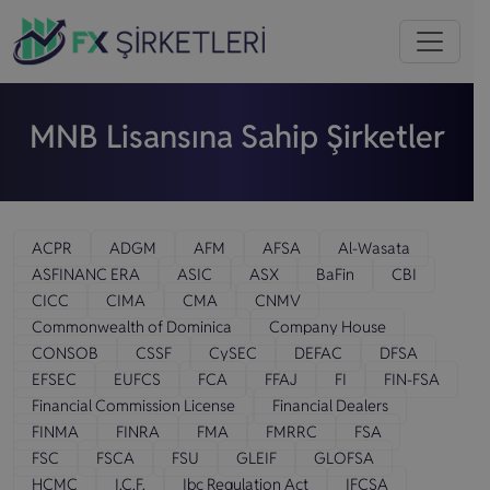
MNB Lisansına Sahip Şirketler
ACPR
ADGM
AFM
AFSA
Al-Wasata
ASFINANC ERA
ASIC
ASX
BaFin
CBI
CICC
CIMA
CMA
CNMV
Commonwealth of Dominica
Company House
CONSOB
CSSF
CySEC
DEFAC
DFSA
EFSEC
EUFCS
FCA
FFAJ
FI
FIN-FSA
Financial Commission License
Financial Dealers
FINMA
FINRA
FMA
FMRRC
FSA
FSC
FSCA
FSU
GLEIF
GLOFSA
HCMC
I.C.F.
Ibc Regulation Act
IFCSA