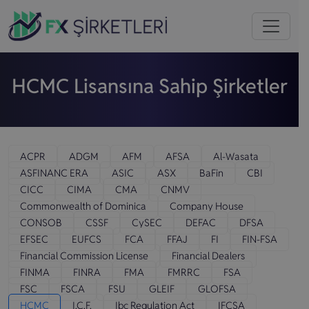
HCMC Lisansına Sahip Şirketler
ACPR
ADGM
AFM
AFSA
Al-Wasata
ASFINANC ERA
ASIC
ASX
BaFin
CBI
CICC
CIMA
CMA
CNMV
Commonwealth of Dominica
Company House
CONSOB
CSSF
CySEC
DEFAC
DFSA
EFSEC
EUFCS
FCA
FFAJ
FI
FIN-FSA
Financial Commission License
Financial Dealers
FINMA
FINRA
FMA
FMRRC
FSA
FSC
FSCA
FSU
GLEIF
GLOFSA
HCMC
I.C.F.
Ibc Regulation Act
IFCSA