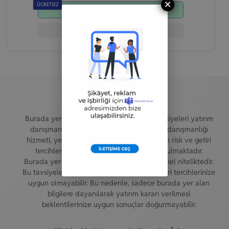
×
ÜCRETSİZ
Demo Hesap Aç
Şirket İncelemesi
Yasal Uyarı
Burada yer alan yatırım bilgi, yorum ve tavsiyeleri yatırım
danışmanlığı kapsamında değildir. Yatırım danışmanlığı
hizmeti, yetkili kuruluşlar tarafından kişilerin risk ve getiri
tercihleri dikkate alınarak kişiye özel sunulmaktadır.
Burada yer alan yorum ve tavsiyeler ise genel niteliktedir.
Bu tavsiyeler mali durumunuz ile risk ve getiri tercihlerinize
uygun olmayabilir. Bu nedenle, sadece burada yer alan
bilgilere dayanılarak yatırım kararı verilmesi
beklentilerinize uygun sonuçlar doğurmayabilir.