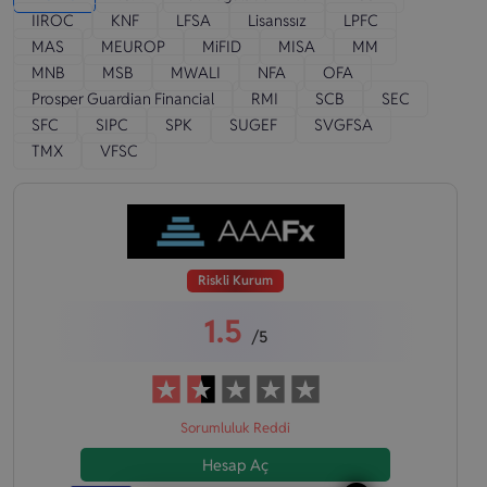
IIROC
KNF
LFSA
Lisanssız
LPFC
MAS
MEUROP
MiFID
MISA
MM
MNB
MSB
MWALI
NFA
OFA
Prosper Guardian Financial
RMI
SCB
SEC
SFC
SIPC
SPK
SUGEF
SVGFSA
TMX
VFSC
Riskli Kurum
1.5
/5
Sorumluluk Reddi
Hesap Aç