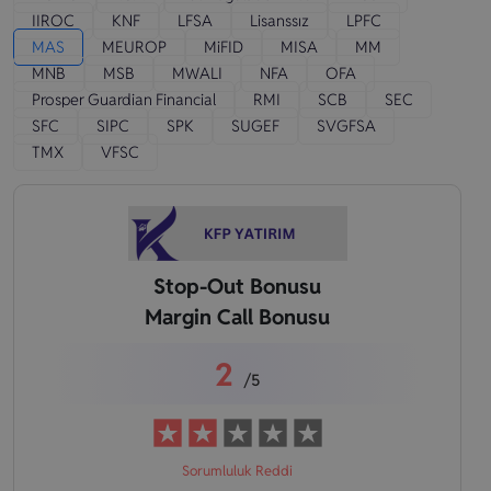
IIROC
KNF
LFSA
Lisanssız
LPFC
MAS
MEUROP
MiFID
MISA
MM
MNB
MSB
MWALI
NFA
OFA
Prosper Guardian Financial
RMI
SCB
SEC
SFC
SIPC
SPK
SUGEF
SVGFSA
TMX
VFSC
Stop-Out Bonusu
Margin Call Bonusu
2
/5
Sorumluluk Reddi