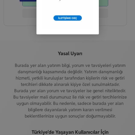
Demo Hesap Aç
Şirket İncelemesi
Yasal Uyarı
Burada yer alan yatırım bilgi, yorum ve tavsiyeleri yatırım
danışmanlığı kapsamında değildir. Yatırım danışmanlığı
hizmeti, yetkili kuruluşlar tarafından kişilerin risk ve getiri
tercihleri dikkate alınarak kişiye özel sunulmaktadır.
Burada yer alan yorum ve tavsiyeler ise genel niteliktedir.
Bu tavsiyeler mali durumunuz ile risk ve getiri tercihlerinize
uygun olmayabilir. Bu nedenle, sadece burada yer alan
bilgilere dayanılarak yatırım kararı verilmesi
beklentilerinize uygun sonuçlar doğurmayabilir.
Türkiye'de Yaşayan Kullanıcılar İçin