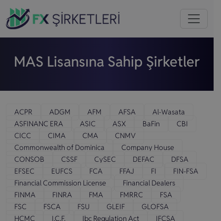
MAS Lisansına Sahip Şirketler
ACPR
ADGM
AFM
AFSA
Al-Wasata
ASFINANC ERA
ASIC
ASX
BaFin
CBI
CICC
CIMA
CMA
CNMV
Commonwealth of Dominica
Company House
CONSOB
CSSF
CySEC
DEFAC
DFSA
EFSEC
EUFCS
FCA
FFAJ
FI
FIN-FSA
Financial Commission License
Financial Dealers
FINMA
FINRA
FMA
FMRRC
FSA
FSC
FSCA
FSU
GLEIF
GLOFSA
HCMC
I.C.F.
Ibc Regulation Act
IFCSA