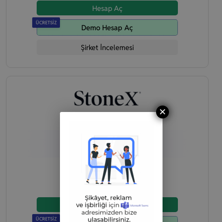
Hesap Aç
ÜCRETSİZ
Demo Hesap Aç
Şirket İncelemesi
×
Riskli Kurum
1
/5
Sorumluluk Reddi
Hesap Aç
ÜCRETSİZ